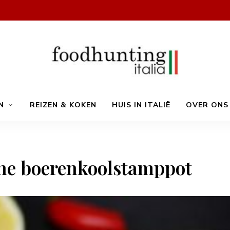
Op
Foodhunting
jacht
N
REIZEN & KOKEN
HUIS IN ITALIË
OVER ONS
naar
de
smaak
Italia
van
Italië!
De
beste
che boerenkoolstamppot
Italiaanse
recepten