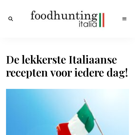
Op
jacht
Foodhunting
naar
de
Italia
smaak
De lekkerste Italiaanse
van
Italië!
De
recepten voor iedere dag!
beste
Italiaanse
recepten