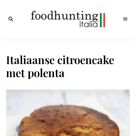
Op
jacht
Foodhunting
naar
de
Italia
smaak
Italiaanse citroencake
van
Italië!
De
met polenta
beste
Italiaanse
recepten