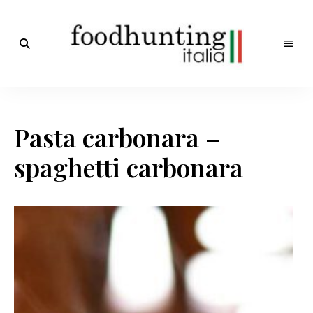
Op
jacht
Foodhunting
naar
de
Italia
smaak
Pasta carbonara –
van
Italië!
De
spaghetti carbonara
beste
Italiaanse
recepten