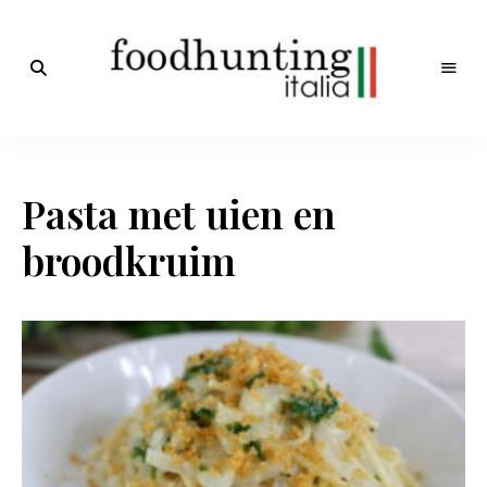
Op
jacht
Foodhunting
naar
de
Italia
smaak
Pasta met uien en
van
Italië!
De
broodkruim
beste
Italiaanse
recepten