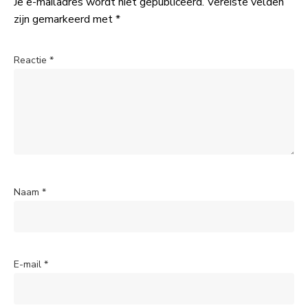
Je e-mailadres wordt niet gepubliceerd.
Vereiste velden
zijn gemarkeerd met
*
Reactie
*
Naam
*
E-mail
*