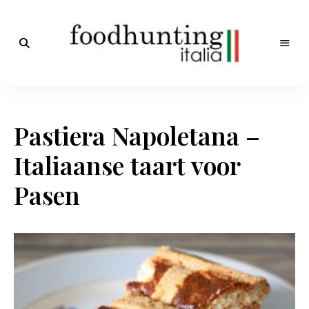
Op
jacht
Foodhunting
naar
de
Italia
smaak
Pastiera Napoletana –
van
Italië!
De
Italiaanse taart voor
beste
Italiaanse
recepten
Pasen