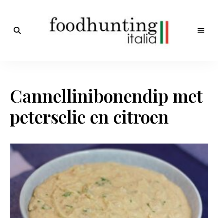
Op
jacht
Foodhunting
naar
de
Italia
smaak
Cannellinibonendip met
van
Italië!
De
peterselie en citroen
beste
Italiaanse
recepten