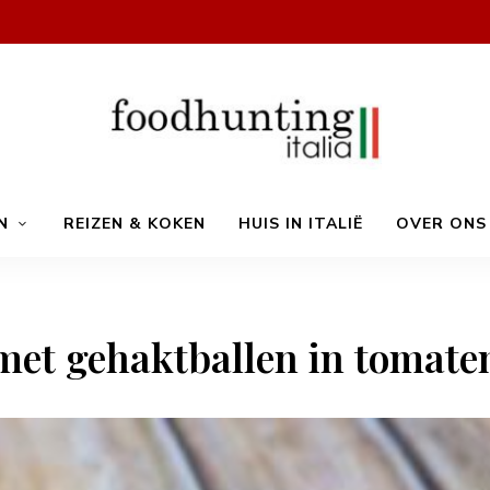
Op
Foodhunting
jacht
N
REIZEN & KOKEN
HUIS IN ITALIË
OVER ONS
naar
de
smaak
Italia
van
Italië!
De
beste
met gehaktballen in tomate
Italiaanse
recepten