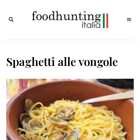
Op
jacht
Foodhunting
naar
de
Italia
smaak
Spaghetti alle vongole
van
Italië!
De
beste
Italiaanse
recepten