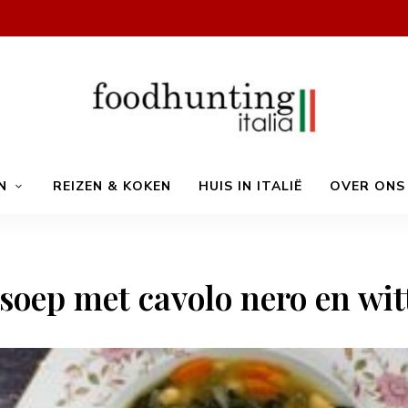
Op
Foodhunting
jacht
N
REIZEN & KOKEN
HUIS IN ITALIË
OVER ONS
naar
de
smaak
Italia
van
Italië!
De
beste
soep met cavolo nero en wi
Italiaanse
recepten