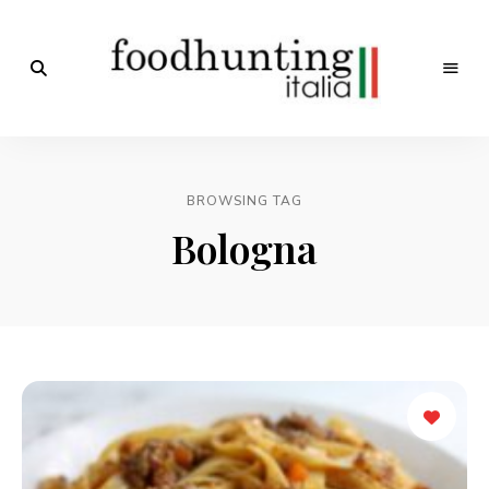
Op
jacht
Foodhunting
naar
de
Italia
smaak
BROWSING TAG
van
Italië!
Bologna
De
beste
Italiaanse
recepten