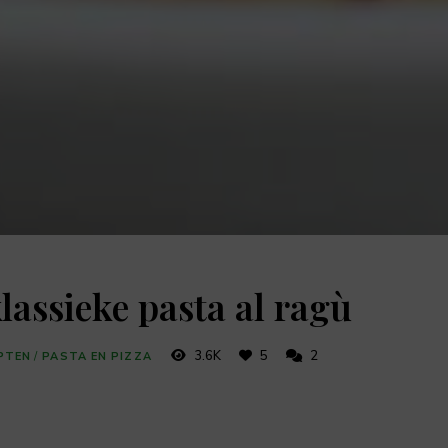
lassieke pasta al ragù
3.6K
5
2
EPTEN
/
PASTA EN PIZZA