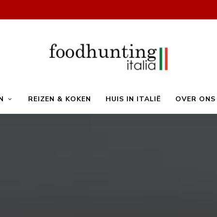
Op
Foodhunting
jacht
N
REIZEN & KOKEN
HUIS IN ITALIË
OVER ONS
naar
de
smaak
Italia
van
Italië!
De
beste
Italiaanse
recepten