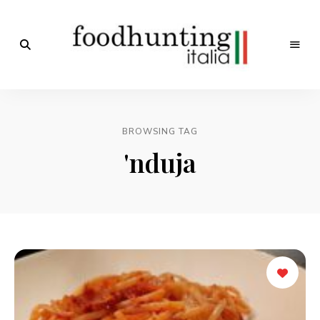
Op
jacht
Foodhunting
naar
de
Italia
smaak
BROWSING TAG
van
Italië!
'nduja
De
beste
Italiaanse
recepten