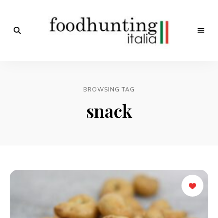
Op
jacht
Foodhunting
naar
de
Italia
smaak
BROWSING TAG
van
Italië!
snack
De
beste
Italiaanse
recepten