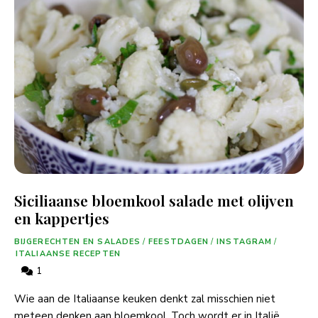
Siciliaanse bloemkool salade met olijven
en kappertjes
BIJGERECHTEN EN SALADES
/
FEESTDAGEN
/
INSTAGRAM
/
ITALIAANSE RECEPTEN
1
Wie aan de Italiaanse keuken denkt zal misschien niet
meteen denken aan bloemkool. Toch wordt er in Italië