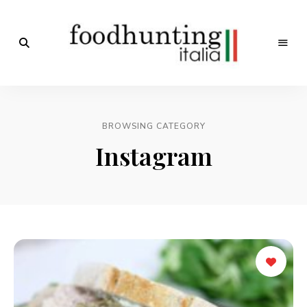
Op
jacht
Foodhunting
naar
de
Italia
smaak
BROWSING CATEGORY
van
Italië!
Instagram
De
beste
Italiaanse
recepten