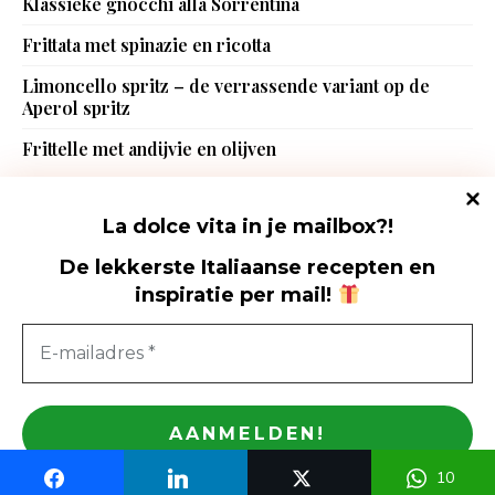
Klassieke gnocchi alla Sorrentina
Frittata met spinazie en ricotta
Limoncello spritz – de verrassende variant op de
Aperol spritz
Frittelle met andijvie en olijven
La dolce vita in je mailbox?!
De lekkerste Italiaanse recepten en
inspiratie per mail
!
Foodhunting Italia - De Italië blog met de lekkerste Italiaanse
recepten
Foodhunting Italia © Copyright 2015-2023. All rights reserved.
Privacy
Italiaanse recepten
|
Vegetarische Italiaanse recepten
|
Authentieke
Italiaanse recepten
10