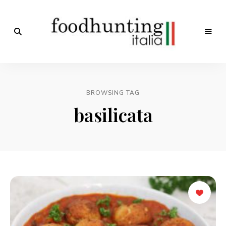
Op
jacht
Foodhunting
naar
de
Italia
smaak
BROWSING TAG
van
Italië!
basilicata
De
beste
Italiaanse
recepten