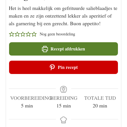
Het is heel makkelijk om gefrituurde salieblaadjes te
maken en ze zijn ontzettend lekker als aperitief of
als garnering bij een gerecht. Buon appetito!
Nog geen beoordeling
Recept afdrukken
Pin recept
VOORBEREIDING
BEREIDING
TOTALE TIJD
minuten
minuten
minuten
5
min
15
min
20
min