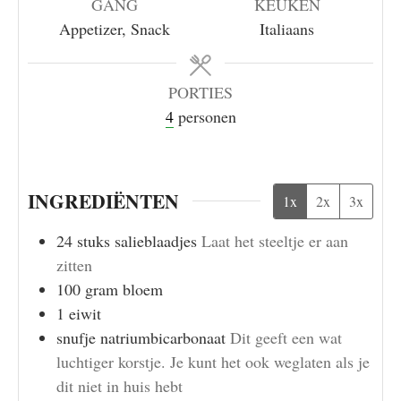
GANG
KEUKEN
Appetizer, Snack
Italiaans
PORTIES
4
personen
INGREDIËNTEN
1x
2x
3x
24
stuks
salieblaadjes
Laat het steeltje er aan
zitten
100
gram
bloem
1
eiwit
snufje
natriumbicarbonaat
Dit geeft een wat
luchtiger korstje. Je kunt het ook weglaten als je
dit niet in huis hebt