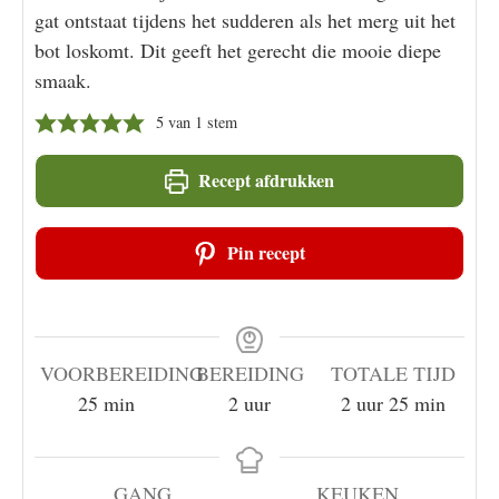
gat ontstaat tijdens het sudderen als het merg uit het
bot loskomt. Dit geeft het gerecht die mooie diepe
smaak.
5
van 1 stem
Recept afdrukken
Pin recept
VOORBEREIDING
BEREIDING
TOTALE TIJD
minuten
uur
uur
minuten
25
min
2
uur
2
uur
25
min
GANG
KEUKEN