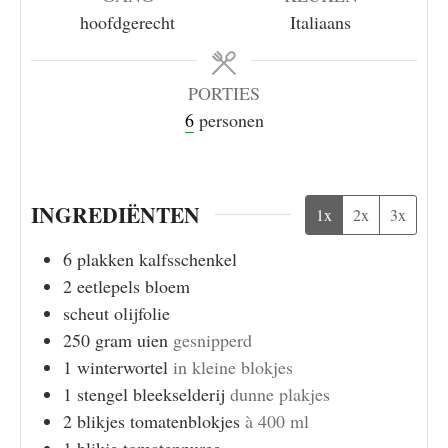
hoofdgerecht
Italiaans
PORTIES
6
personen
INGREDIËNTEN
1x
2x
3x
6
plakken
kalfsschenkel
2
eetlepels
bloem
scheut
olijfolie
250
gram
uien
gesnipperd
1
winterwortel
in kleine blokjes
1
stengel
bleekselderij
dunne plakjes
2
blikjes
tomatenblokjes
à 400 ml
1
blikje
tomatenpuree