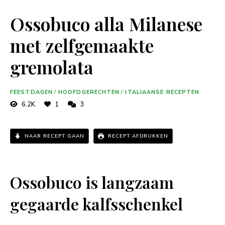
Ossobuco alla Milanese
met zelfgemaakte
gremolata
FEESTDAGEN
/
HOOFDGERECHTEN
/
ITALIAANSE RECEPTEN
6.2K
1
3
NAAR RECEPT GAAN
RECEPT AFDRUKKEN
Ossobuco is langzaam
gegaarde kalfsschenkel