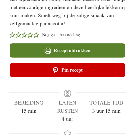
met eenvoudige ingrediënten deze heerlijke lekkernij
kunt maken. Smelt weg bij de zalige smaak van
zelfgemaakte pannacotta!
Nog geen beoordeling
Recept afdrukken
Pin recept
BEREIDING
LATEN
TOTALE TIJD
minuten
uur
minuten
15
min
RUSTEN
3
uur
15
min
uur
4
uur