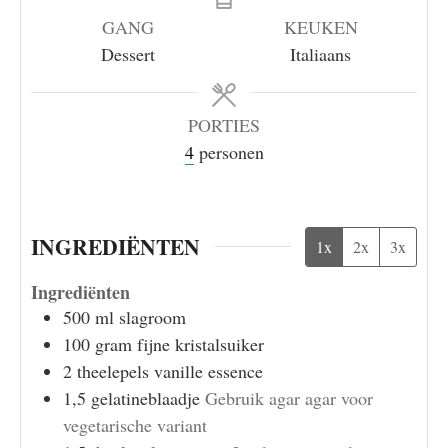
GANG
KEUKEN
Dessert
Italiaans
PORTIES
4
personen
INGREDIËNTEN
1x
2x
3x
Ingrediënten
500
ml
slagroom
100
gram
fijne kristalsuiker
2
theelepels
vanille essence
1,5
gelatineblaadje
Gebruik agar agar voor
vegetarische variant