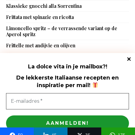
Klassieke gnocchi alla Sorrentina
Frittata met spinazie en ricotta
Limoncello spritz – de verrassende variant op de
Aperol spritz
Frittelle met andijvie en olijven
La dolce vita in je mailbox?!
De lekkerste Italiaanse recepten en
inspiratie per mail
!
Foodhunting Italia - De Italië blog met de lekkerste Italiaanse
recepten
Foodhunting Italia © Copyright 2015-2023. All rights reserved.
Privacy
Italiaanse recepten
|
Vegetarische Italiaanse recepten
|
Authentieke
Italiaanse recepten