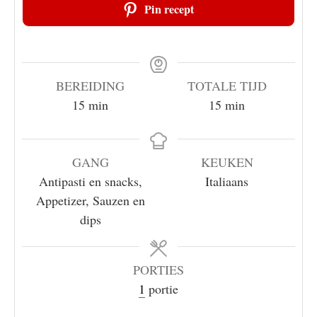
Pin recept
BEREIDING
TOTALE TIJD
minuten
minuten
15
min
15
min
GANG
KEUKEN
Antipasti en snacks,
Italiaans
Appetizer, Sauzen en
dips
PORTIES
1
portie