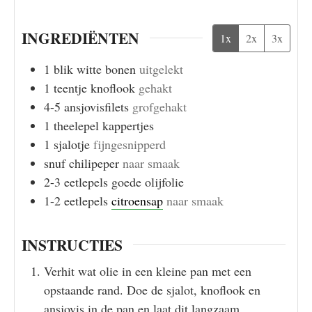
INGREDIËNTEN
1x
2x
3x
1
blik
witte bonen
uitgelekt
1
teentje
knoflook
gehakt
4-5
ansjovisfilets
grofgehakt
1
theelepel
kappertjes
1
sjalotje
fijngesnipperd
snuf chilipeper
naar smaak
2-3
eetlepels
goede olijfolie
1-2
eetlepels
citroensap
naar smaak
INSTRUCTIES
Verhit wat olie in een kleine pan met een
opstaande rand. Doe de sjalot, knoflook en
ansjovis in de pan en laat dit langzaam