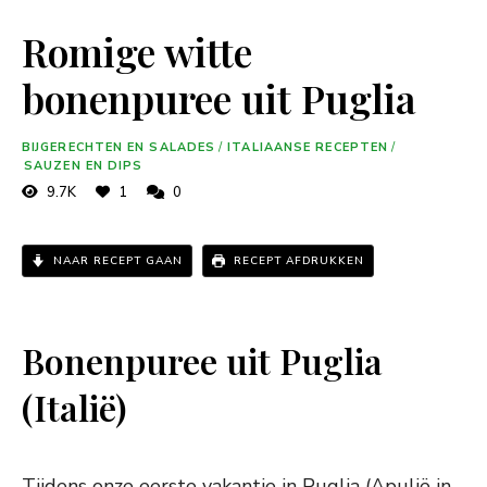
Romige witte
bonenpuree uit Puglia
BIJGERECHTEN EN SALADES
/
ITALIAANSE RECEPTEN
/
SAUZEN EN DIPS
9.7K
1
0
NAAR RECEPT GAAN
RECEPT AFDRUKKEN
Bonenpuree uit Puglia
(Italië)
Tijdens onze eerste vakantie in Puglia (Apulië in