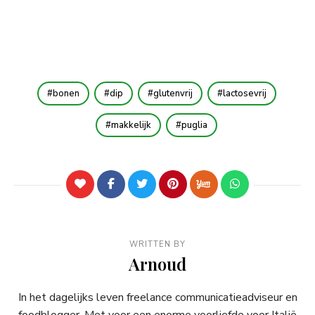
bonen
dip
glutenvrij
lactosevrij
makkelijk
puglia
WRITTEN BY
Arnoud
In het dagelijks leven freelance communicatieadviseur en