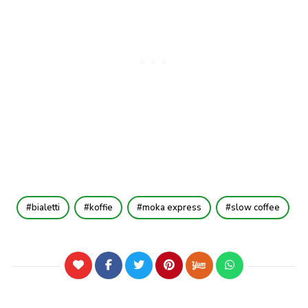
bialetti
koffie
moka express
slow coffee