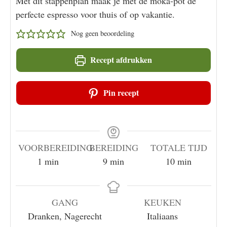
Met dit stappenplan maak je met de moka-pot de
perfecte espresso voor thuis of op vakantie.
Nog geen beoordeling
Recept afdrukken
Pin recept
VOORBEREIDING
BEREIDING
TOTALE TIJD
minuut
minuten
minuten
1
min
9
min
10
min
GANG
KEUKEN
Dranken, Nagerecht
Italiaans