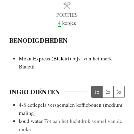
PORTIES
4
kopjes
BENODIGDHEDEN
Moka Express (Bialetti)
bijv. van het merk
Bialetti
INGREDIËNTEN
1x
2x
3x
4-8
eetlepels
versgemalen koffiebonen (medium
maling)
koud water
Tot aan het luchtdruk ventiel van de
moka