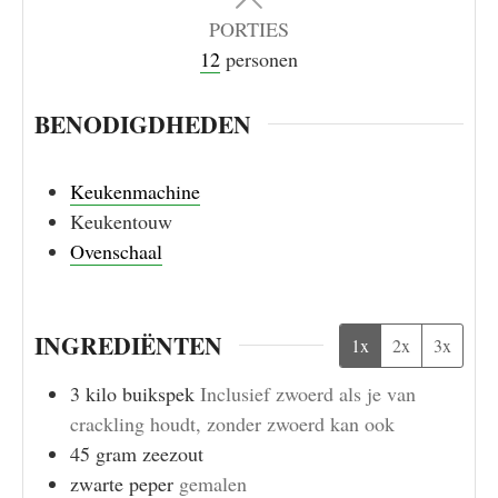
PORTIES
12
personen
BENODIGDHEDEN
Keukenmachine
Keukentouw
Ovenschaal
INGREDIËNTEN
1x
2x
3x
3
kilo
buikspek
Inclusief zwoerd als je van
crackling houdt, zonder zwoerd kan ook
45
gram
zeezout
zwarte peper
gemalen