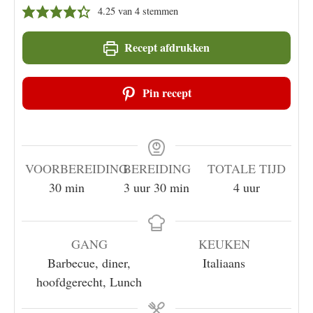
4.25
van
4
stemmen
Recept afdrukken
Pin recept
VOORBEREIDING
BEREIDING
TOTALE TIJD
minuten
uur
minuten
uur
30
min
3
uur
30
min
4
uur
GANG
KEUKEN
Barbecue, diner,
Italiaans
hoofdgerecht, Lunch