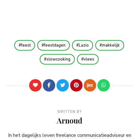
feest
feestdagen
Lazio
makkelijk
slowcooking
vlees
WRITTEN BY
Arnoud
In het dagelijks leven freelance communicatieadviseur en