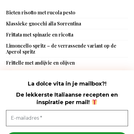
Bieten risotto met rucola pesto
Klassieke gnocchi alla Sorrentina
Frittata met spinazie en ricotta
Limoncello spritz – de verrassende variant op de
Aperol spritz
Frittelle met andijvie en olijven
La dolce vita in je mailbox?!
De lekkerste Italiaanse recepten en
inspiratie per mail
!
Foodhunting Italia - De Italië blog met de lekkerste Italiaanse
recepten
Foodhunting Italia © Copyright 2015-2023. All rights reserved.
Privacy