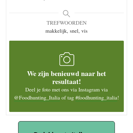
TREFWOORDEN
makkelijk, snel, vis
We zijn benieuwd naar het
resultaat!
Deel je foto met ons via Instagram via
@Foodhunting_Italia
of tag
#foodhunting_italia
!