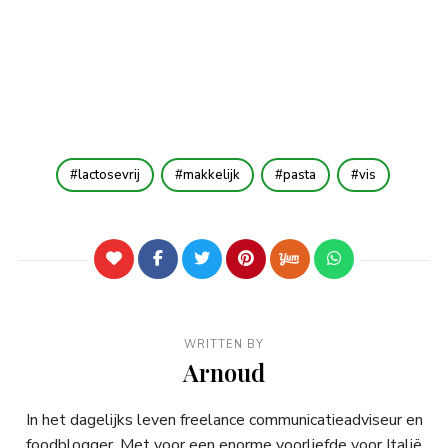
lactosevrij
makkelijk
pasta
vis
WRITTEN BY
Arnoud
In het dagelijks leven freelance communicatieadviseur en
foodblogger. Met voor een enorme voorliefde voor Italië