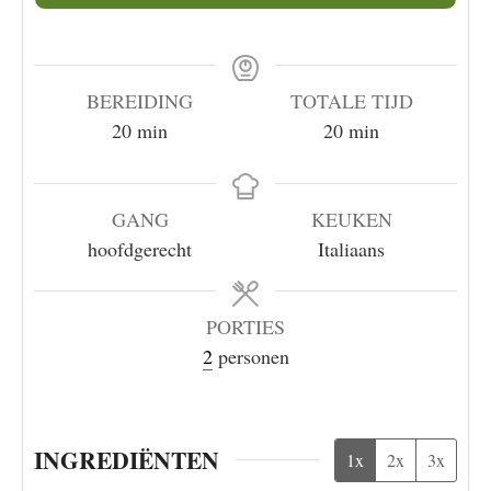
BEREIDING
TOTALE TIJD
minuten
minuten
20
min
20
min
GANG
KEUKEN
hoofdgerecht
Italiaans
PORTIES
2
personen
INGREDIËNTEN
1x
2x
3x